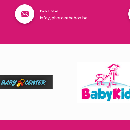
PAR EMAIL
info@photointhebox.be